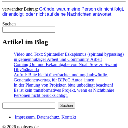
verwandter Beitrag:
Gründe, warum eine Person dir nicht folgt,
dir entfolgt, oder nicht auf deine Nachrichten antwortet
Suchen
Artikel im Blog
Video und Text: Spiritueller Eskapismus (spiritual bypassing)
in gemeinnütziger Arbeit und Community-Arbeit
Coming-Out und Bekanntgabe von Noah Sow zu Swami
Dhyānānanda
Aufruf: Bitte bleibt überfrachtet und unglaubwürdig.
Generationenvertrag für BIPoC Autor_innen
In der Planung von Projekten bitte unbedingt beachten!
Es ist kein transformatives Projekt, wenn es Nichtbinäre
Personen nicht berücksichtigt.
Suchen
Suchen
Impressum, Datenschutz, Kontakt
©
2026 noahsow.de