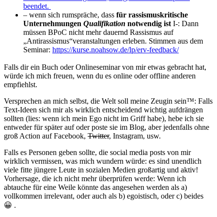
beendet.
– wenn sich rumspräche, dass
für rassismuskritische
Unternehmungen
Qualifikation
notwendig ist
I-: Dann
müssen BPoC nicht mehr dauernd Rassismus auf
„Antirassismus“veranstaltungen erleben. Stimmen aus dem
Seminar:
https://kurse.noahsow.de/lp/erv-feedback/
Falls dir ein Buch oder Onlineseminar von mir etwas gebracht hat,
würde ich mich freuen, wenn du es online oder offline anderen
empfiehlst.
Versprechen an mich selbst, die Welt soll meine Zeugin sein™: Falls
Text-Ideen sich mir als wirklich entscheidend wichtig aufdrängen
sollten (lies: wenn ich mein Ego nicht im Griff habe), hebe ich sie
entweder für später auf oder poste sie im Blog, aber jedenfalls ohne
groß Action auf Facebook,
Twitter
, Instagram, usw.
Falls es Personen geben sollte, die social media posts von mir
wirklich vermissen, was mich wundern würde: es sind unendlich
viele fitte jüngere Leute in sozialen Medien großartig und aktiv!
Vorhersage, die ich nicht mehr überprüfen werde: Wenn ich
abtauche für eine Weile könnte das angesehen werden als a)
vollkommen irrelevant, oder auch als b) egoistisch, oder c) beides
😀 .