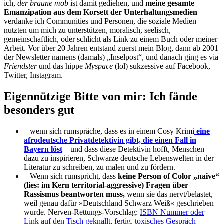
ich,
der braune mob
ist damit gediehen, und
meine gesamte
Emanzipation aus dem Korsett der Unterhaltungsmedien
verdanke ich Communities und Personen, die soziale Medien
nutzten um mich zu unterstützen, moralisch, seelisch,
gemeinschaftlich, oder schlicht als Link zu einem Buch oder meiner
Arbeit. Vor über 20 Jahren entstand zuerst mein Blog, dann ab 2001
der Newsletter namens (damals) „Inselpost“, und danach ging es via
Friendster
und das hippe
Myspace
(lol) sukzessive auf Facebook,
Twitter, Instagram.
Eigennützige Bitte von mir: Ich fände
besonders gut
– wenn sich rumspräche, dass es in einem Cosy Krimi
eine
afrodeutsche Privatdetektivin gibt, die einen Fall in
Bayern löst
– und dass diese Detektivin hofft, Menschen
dazu zu inspirieren, Schwarze deutsche Lebenswelten in der
Literatur zu schreiben, zu malen und zu fördern.
– Wenn sich rumspricht, dass
keine Person of Color „naive“
(lies: im Kern territorial-aggressive) Fragen über
Rassismus beantworten muss,
wenn sie das nervt/belastet,
weil genau dafür »Deutschland Schwarz Weiß« geschrieben
wurde. Nerven-Rettungs-Vorschlag:
ISBN Nummer oder
Link auf den Tisch geknallt, fertig, toxisches Gespräch