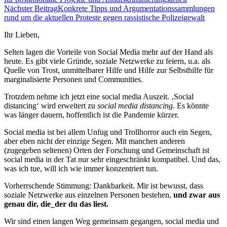
Nächster Beitrag
Konkrete Tipps und Argumentationssammlungen
rund um die aktuellen Proteste gegen rassistische Polizeigewalt
Ihr Lieben,
Selten lagen die Vorteile von Social Media mehr auf der Hand als
heute. Es gibt viele Gründe, soziale Netzwerke zu feiern, u.a. als
Quelle von Trost, unmittelbarer Hilfe und Hilfe zur Selbsthilfe für
marginalisierte Personen und Communities.
Trotzdem nehme ich jetzt eine social media Auszeit. ‚Social
distancing‘ wird erweitert zu
social media distancing
. Es könnte
was länger dauern, hoffentlich ist die Pandemie kürzer.
Social media ist bei allem Unfug und Trollhorror auch ein Segen,
aber eben nicht der einzige Segen. Mit manchen anderen
(zugegeben seltenen) Orten der Forschung und Gemeinschaft ist
social media in der Tat nur sehr eingeschränkt kompatibel. Und das,
was ich tue, will ich wie immer konzentriert tun.
Vorherrschende Stimmung: Dankbarkeit. Mir ist bewusst, dass
soziale Netzwerke aus einzelnen Personen bestehen,
und zwar aus
genau dir, die_der du das liest.
Wir sind einen langen Weg gemeinsam gegangen, social media und